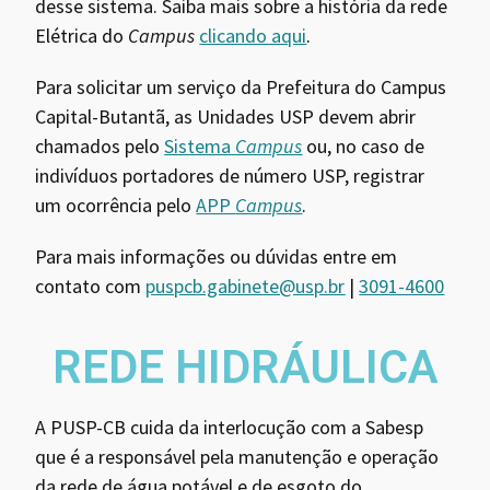
desse sistema. Saiba mais sobre a história da rede
Elétrica do
Campus
clicando aqui
.
Para solicitar um serviço da Prefeitura do Campus
Capital-Butantã, as Unidades USP devem abrir
chamados pelo
Sistema
Campus
ou, no caso de
indivíduos portadores de número USP, registrar
um ocorrência pelo
APP
Campus
.
Para mais informações ou dúvidas entre em
contato com
puspcb.gabinete@usp.br
|
3091-4600
REDE HIDRÁULICA
A PUSP-CB cuida da interlocução com a Sabesp
que é a responsável pela manutenção e operação
da rede de água potável e de esgoto do