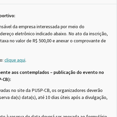
portivo:
onsável da empresa interessada por meio do
ereço eletrônico indicado abaixo. No ato da inscrição,
taxa no valor de R$ 500,00 e anexar o comprovante de
o:
clique aqui
.
mente aos contemplados – publicação do evento no
P-CB):
ovadas no site da PUSP-CB, os organizadores deverão
eserva da(s) data(s), até 10 dias úteis após a divulgação,
e à reserva de data deverá ser anexada ao formulário.