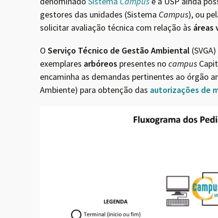
denominado
Sistema
Campus
e a USP ainda poss
gestores das unidades (Sistema
Campus
), ou pe
solicitar avaliação técnica com relação às
áreas 
O
Serviço Técnico de Gestão Ambiental
(SVGA) 
exemplares
arbóreos
presentes no
campus
Capi
encaminha as demandas pertinentes ao órgão am
Ambiente) para obtenção das
autorizações de 