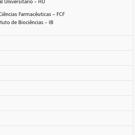
al Universitário – HU
Ciências Farmacêuticas – FCF
ituto de Biociências – IB