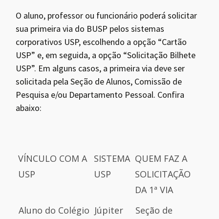
O aluno, professor ou funcionário poderá solicitar
sua primeira via do BUSP pelos sistemas
corporativos USP, escolhendo a opção “Cartão
USP” e, em seguida, a opção “Solicitação Bilhete
USP”. Em alguns casos, a primeira via deve ser
solicitada pela Seção de Alunos, Comissão de
Pesquisa e/ou Departamento Pessoal. Confira
abaixo:
VÍNCULO COM A
SISTEMA
QUEM FAZ A
USP
USP
SOLICITAÇÃO
DA 1ª VIA
VÍNCULO COM A
SISTEMA
QUEM FAZ A
Aluno do Colégio
Júpiter
Seção de