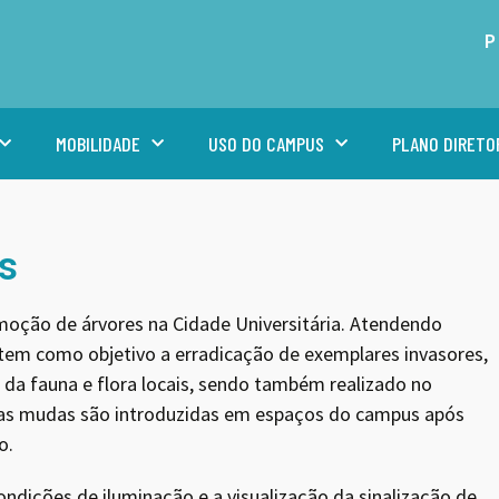
P
MOBILIDADE
USO DO CAMPUS
PLANO DIRETO
s
moção de árvores na Cidade Universitária. Atendendo
s tem como objetivo a erradicação de exemplares invasores,
 da fauna e flora locais, sendo também realizado no
vas mudas são introduzidas em espaços do campus após
o.
ondições de iluminação e a visualização da sinalização de